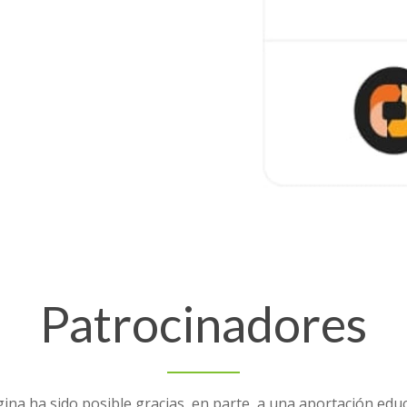
Patrocinadores
ina ha sido posible gracias, en parte, a una aportación edu