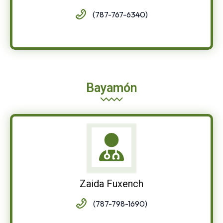
(787-767-6340)
Bayamón
Zaida Fuxench
(787-798-1690)