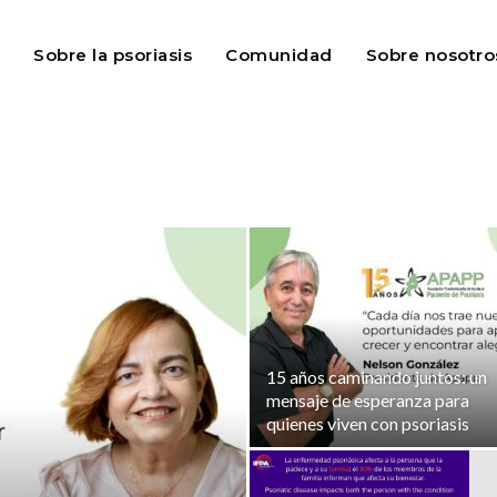
Sobre la psoriasis
Comunidad
Sobre nosotro
15 años caminando juntos: un
mensaje de esperanza para
quienes viven con psoriasis