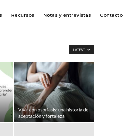
s
Recursos
Notas y entrevistas
Contacto
LATEST
Vivir con psoriasis: una historia de
aceptación y fortaleza